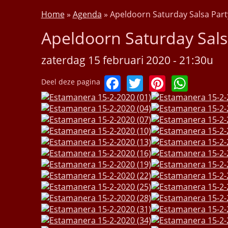
Home
»
Agenda
»
Apeldoorn Saturday Salsa Par
U bent hier
Apeldoorn Saturday Sal
zaterdag 15 februari 2020 - 21:30u
Facebook
Twitter
Pinteres
What
Deel deze pagina