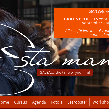
Start nieuw
GRATIS PROEFLES
voor 
september - 
Alle leeftijden, met of zo
aanmelden 
SALSA.... the time of your life!
Home
Cursus
Agenda
Foto's
Lesrooster
Worksho