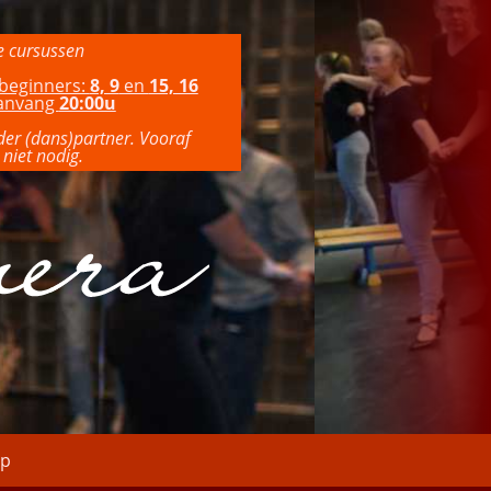
e cursussen
beginners:
8, 9
en
15, 16
aanvang
20:00u
nder (dans)partner. Vooraf
niet nodig.
p