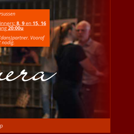
ursussen
inners:
8, 9
en
15, 16
vang
20:00u
 (dans)partner. Vooraf
 nodig.
p