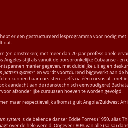
t
sApp
 Je hebt er een gestructureerd lesprogramma voor nodig met 
t dat.
n (en omstreken) met meer dan 20 jaar professionele ervari
 Angeles-stijl als vanuit de oorspronkelijke Cubaanse - en o
spannen manier gegeven, met duidelijke uitleg en deskundi
rn pattern system
* en wordt voortdurend bijgewerkt aan de h
 en kunnen haar cursisten – zelfs na één cursus al - met ie
 ook aandacht aan de (danstechnisch eenvoudigere) Bacha
rvoor afzonderlijke cursussen hoeven te worden gevolgd.
rmen maar respectievelijk afkomstig uit Angola/Zuidwest Afri
tern system
is de bekende danser Eddie Torres (1950, alias Th
aagt over de hele wereld. Ongeveer 80% van alle (salsa) dans