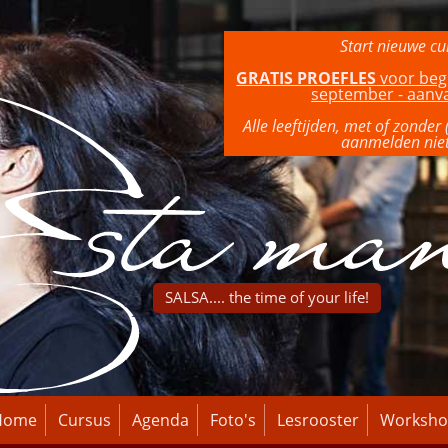
Start nieuwe c
GRATIS PROEFLES
voor beg
september - aan
Alle leeftijden, met of zonder
aanmelden niet
SALSA.... the time of your life!
Home
Cursus
Agenda
Foto's
Lesrooster
Worksho