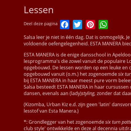
Lessen
Facebook
Twitter
Pinteres
What
Deel deze pagina
Salsa leer je niet in één dag. Dat is onmogelijk.
voldoende oefengelegenheid. ESTA MANERA bied
ESTA MANERA is de enige dansschool in Apeldoor
lesprogramma's die zowel vanuit de populaire Los
opgebouwd. De lessen worden op een leuke en ont
opgebouwd vanuit (o.m.) het zogenoemde
six tu
bij ESTA MANERA in haar meest pure vorm beleefd
Salsa besteedt ESTA MANERA in haar cursussen
dansen, evenals aan (lady)
styling,
zonder dat daa
(Kizomba, Urban Kiz e.d. zijn geen 'latin' dansvo
lesstof van Esta Manera.)
*: Grondlegger van het zogenoemde
six turn pat
club style' ontwikkelde en deze al decennia uitdr